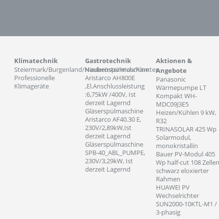
Klimatechnik
Gastrotechnik
Aktionen &
Steiermark/Burgenland/Niederösterreich/Kärnten
Haubenspülmaschine
Angebote
Professionelle
Aristarco AH800E
Panasonic
Klimageräte
,El.Anschlussleistung
Wärmepumpe LT
:6,75kW /400V, Ist
Kompakt WH-
derzeit Lagernd
MDC09J3E5
Gläserspülmaschine
Heizen/Kühlen 9 kW,
Aristarco AF40.30 E,
R32
230V/2,89kW,Ist
TRINASOLAR 425 Wp
derzeit Lagernd
Solarmodul,
Gläserspülmaschine
monokristallin
SPB-40_ABL_PUMPE,
Bauer PV-Modul 405
230V/3,29kW, Ist
Wp half-cut 108 Zelle
derzeit Lagernd
schwarz eloxierter
Rahmen
HUAWEI PV
Wechselrichter
SUN2000-10KTL-M1 /
3-phasig