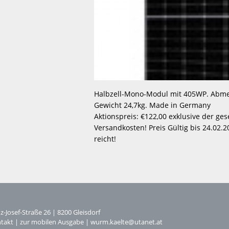
Halbzell-Mono-Modul mit 405WP. Abm
Gewicht 24,7kg. Made in Germany

Aktionspreis: €122,00 exklusive der ges
Versandkosten! Preis Gültig bis 24.02.20
reicht!
z-Josef-Straße 26
|
8200
Gleisdorf
takt
|
zur mobilen Ausgabe
|
wurm.kaelte@utanet.at