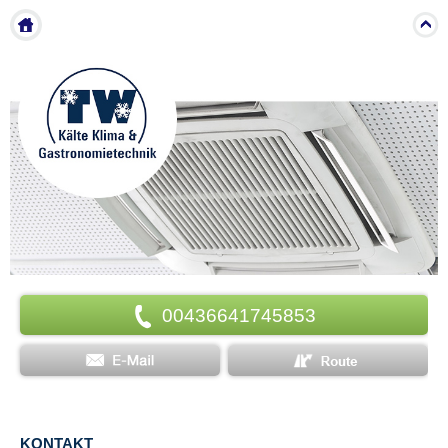
Menu
00436641745853
KONTAKT