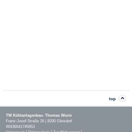
top
TW Kühlanlagenbau- Thomas Wurm
Franz-Josef-Straße 26
|
8200
Gleisdorf
00436641745853